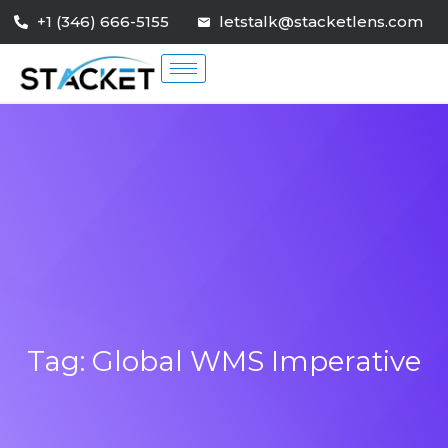
+1 (346) 666-5155
letstalk@stacketlens.com
Tag:
Global WMS Imperative