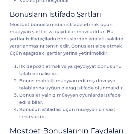
Xüsusi promosyonlar
Bonusların İstifadə Şartları
Mostbet bonuslarından istifadə etmək üçün
müəyyən şərtlər və qaydalar mövcuddur. Bu
şərtlər istifadəçilərin bonuslardan ədalətli şəkildə
yararlanmasını təmin edir. Bonusları əldə etmək
üçün aşağıdakı şərtlər yerinə yetirilməlidir:
İlk depozit etməli və ya qeydiyyat bonusunu
tələb etməlisiniz.
Bonus məbləği müəyyən edilmiş dövriyyə
tələblərinə uyğun olaraq istifadə olunmalıdır.
Bonuslar yalnız müəyyən oyunlarda istifadə
edilə bilər.
Bonusun istifadəsi üçün müəyyən bir vaxt
limiti vardır.
Mostbet Bonuslarının Faydaları