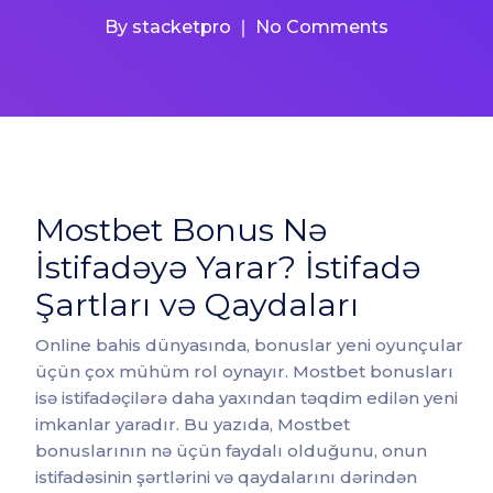
By
stacketpro
No Comments
Mostbet Bonus Nə
İstifadəyə Yarar? İstifadə
Şartları və Qaydaları
Online bahis dünyasında, bonuslar yeni oyunçular
üçün çox mühüm rol oynayır. Mostbet bonusları
isə istifadəçilərə daha yaxından təqdim edilən yeni
imkanlar yaradır. Bu yazıda, Mostbet
bonuslarının nə üçün faydalı olduğunu, onun
istifadəsinin şərtlərini və qaydalarını dərindən