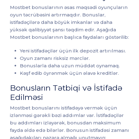
Mostbet bonuslarının əsas məqsədi oyunçuların
oyun təcrübəsini artırmaqdır. Bonuslar,
istifadəçilərə daha böyük imkanlar və daha
yüksək qalibiyyət şansı təqdim edir. Aşağıda
Mostbet bonuslarının başlıca faydaları göstərilib:
Yeni istifadəçilər üçün ilk depozit artırılması.
Oyun zamanı risksiz mərclər.
Bonuslarla daha uzun müddət oynamaq.
Kəşf edib öyrənmək üçün əlavə kreditlər.
Bonusların Tətbiqi və İstifadə
Edilməsi
Mostbet bonuslarını istifadəyə vermək üçün
izlənməsi gərəkli bəzi addımlar var. İstifadəçilər
bu addımları izləyərək, bonusdan maksimum
fayda əldə edə bilərlər. Bonusun istifadəsi zamanı
aşağıdakıları nəzərə almağı unutmayın: