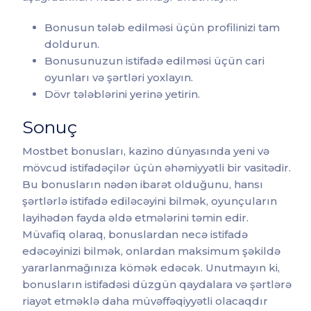
Bonusun tələb edilməsi üçün profilinizi tam
doldurun.
Bonusunuzun istifadə edilməsi üçün cari
oyunları və şərtləri yoxlayın.
Dövr tələblərini yerinə yetirin.
Sonuç
Mostbet bonusları, kazino dünyasında yeni və
mövcud istifadəçilər üçün əhəmiyyətli bir vasitədir.
Bu bonusların nədən ibarət olduğunu, hansı
şərtlərlə istifadə ediləcəyini bilmək, oyunçuların
layihədən fayda əldə etmələrini təmin edir.
Müvafiq olaraq, bonuslardan necə istifadə
edəcəyinizi bilmək, onlardan maksimum şəkildə
yararlanmağınıza kömək edəcək. Unutmayın ki,
bonusların istifadəsi düzgün qaydalara və şərtlərə
riayət etməklə daha müvəffəqiyyətli olacaqdır