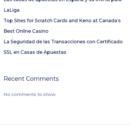
LaLiga
Top Sites for Scratch Cards and Keno at Canada’s
Best Online Casino
La Seguridad de las Transacciones con Certificado
SSL en Casas de Apuestas
Recent Comments
No comments to show.