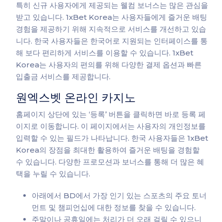
특히 신규 사용자에게 제공되는 웰컴 보너스는 많은 관심을
받고 있습니다. 1xBet Korea는 사용자들에게 즐거운 배팅
경험을 제공하기 위해 지속적으로 서비스를 개선하고 있습
니다. 한국 사용자들은 한국어로 지원되는 인터페이스를 통
해 보다 편리하게 서비스를 이용할 수 있습니다. 1xBet
Korea는 사용자의 편의를 위해 다양한 결제 옵션과 빠른
입출금 서비스를 제공합니다.
원엑스벳 온라인 카지노
홈페이지 상단에 있는 ‘등록’ 버튼을 클릭하면 바로 등록 페
이지로 이동합니다. 이 페이지에서는 사용자의 개인정보를
입력할 수 있는 필드가 나타납니다. 한국 사용자들은 1xBet
Korea의 장점을 최대한 활용하여 즐거운 배팅을 경험할
수 있습니다. 다양한 프로모션과 보너스를 통해 더 많은 혜
택을 누릴 수 있습니다.
아래에서 BD에서 가장 인기 있는 스포츠의 주요 토너
먼트 및 챔피언십에 대한 정보를 찾을 수 있습니다.
주말이나 공휴일에는 처리͏가 더 오래 걸릴͏ 수 있으니