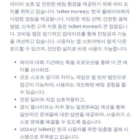
데이터 보호 및 안전한 베팅 환경을 제공하기 위해 여러 조
치를 취하고 있습니다. 1xBet Korea는 한국 플레이어에게
다양한 장점을 제공합니다. 다양한 게임 선택, 안전한 결제
방법, 신속한 고객 지원 등은 1xBet Korea의 큰 장점입니
다. 모바일 앱은 정기적인 업데이트를 통해 안정성과 기능
을 개선하고 있습니다. 사용자는 앱 스토어에서 쉽게 다운
로드할 수 있으며, 간단한 설치로 바로 사용이 가능합니다.
메이͏저 대͏회͏ 기간에는 특별 프로모션을 통͏해 더 큰͏ 재
미를͏ 선͏사하죠.
모든 스포츠 경기와 카지노 게임은 몇 번의 탭만으로
접근이 가능하며, 사용자는 개인화된 베팅 경험을 할
수 있습니다.
전문 딜러와 직접 상호작용하고,
공식 웹사이트는 자주 묻는 질문(FAQ) 섹션을 통해
일반적인 문제들에 대한 답변을 제공하며, 사용자가 스
스로 문제를 해결할 수 있도록 돕습니다.
2024년 1xBet은 한국 사용자를 위한 맞춤형 결제 시
스템으로͏ 주목͏받고 있습니다.