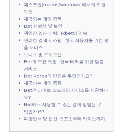
데스크톱(macos/windows)에서의 회원
가입
제공되는 게임 종목:
Bet 신뢰성 및 보안
책임감 있는 베팅: ͏ 1xbet의 약속
편리한 결제 시스템: ͏ 한국 사용자를 위한 맞
춤 서비스
보너스 및 프로모션
Bet의 주요 특징: ͏ 한국 베터를 위한 맞춤
서비스
Bet Korea의 단점은 무엇인가요?
제공되는 게임 종류:
Bet은 라이브 스트리밍͏ 서비스를 제공하͏나
요? ͏
Be͏t에͏서 사용할 수 있는 결제 방법은 무
엇͏인͏가요?
다양한 베팅 옵션: 스포͏츠부터 카지노까지͏