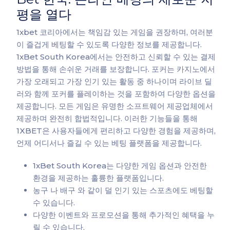
평을 열다͏
1xbet 코리아에서는 책임감 있는 게임을 권장하며, 여러분
이 즐겁게 베팅할 수 있도록 다양한 정보를 제공합니다.
1xBet South Korea에서는 안전하고 신뢰할 수 있는 결제
방법을 통해 손쉬운 거래를 보장합니다. 포커는 카지노에서
가장 오래되고 가장 인기 있는 활동 중 하나이며 라이브 딜
러와 함께 포커를 플레이하는 것을 포함하여 다양한 옵션을
제공합니다. 모든 게임은 유명한 소프트웨어 제공업체에서
제공하며 완전히 합법적입니다. 이러한 기능들을 통해
1XBET은 사용자들에게 편리하고 다양한 경험을 제공하며,
언제 어디서나 즐길 수 있는 베팅 플랫폼을 제공합니다.
1xBet South Korea는 다양한 게임 옵션과 안전한
환경을 제공하는 훌륭한 플랫폼입니다.
농구 나 배구 와 같이 덜 인기 있는 스포츠에도 베팅할
수 있습니다.
다양한 이벤트와 프로모션을 통해 추가적인 혜택을 누
릴 수 있습니다.