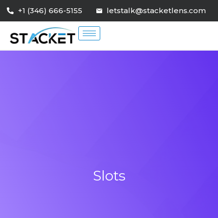
+1 (346) 666-5155
letstalk@stacketlens.com
Slots